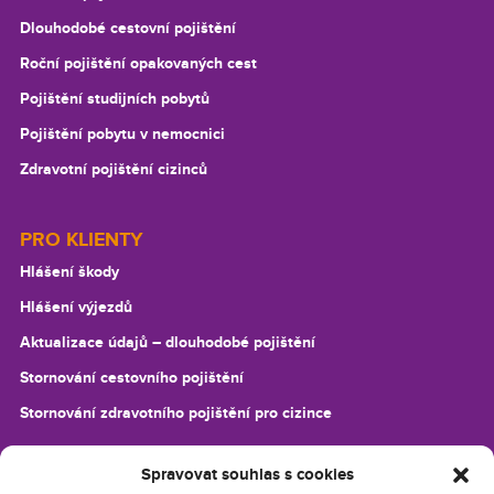
Dlouhodobé cestovní pojištění
Roční pojištění opakovaných cest
Pojištění studijních pobytů
Pojištění pobytu v nemocnici
Zdravotní pojištění cizinců
PRO KLIENTY
Hlášení škody
Hlášení výjezdů
Aktualizace údajů –⁠ dlouhodobé pojištění
Stornování cestovního pojištění
Stornování zdravotního pojištění pro cizince
Spravovat souhlas s cookies
O VITALITAS