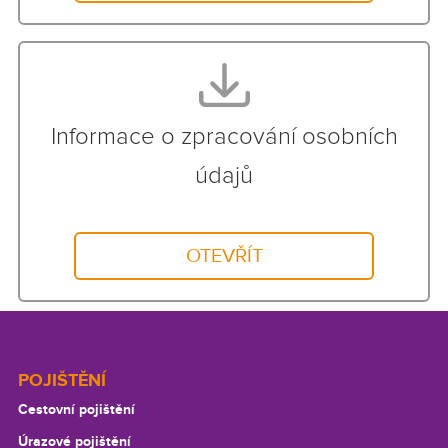
Informace o zpracování osobních
údajů
OTEVŘÍT
Footer
POJIŠTĚNÍ
Cestovní pojištění
Úrazové pojištění