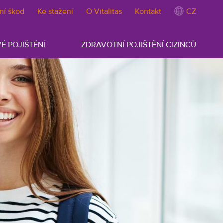
ní škod
Ke stažení
O Vitalitas
Kontakt
CZ
É POJIŠTĚNÍ
ZDRAVOTNÍ POJIŠTĚNÍ CIZINCŮ