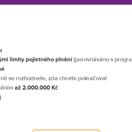
u
mi limity pojistného plnění
(porovnáváno s progr
né
dně se rozhodnete, zda chcete pokračovat
lněním
až
2.000.000 Kč
)