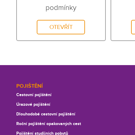
podmínky
OTEVŘÍT
Footer
POJIŠTĚNÍ
Cestovní pojištění
Úrazové pojištění
Dlouhodobé cestovní pojištění
Roční pojištění opakovaných cest
Pojištění studijních pobytů