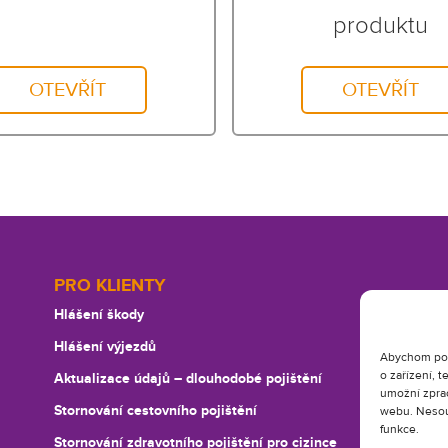
produktu
OTEVŘÍT
OTEVŘÍT
PRO KLIENTY
Hlášení škody
Hlášení výjezdů
Abychom posk
o zařízení, 
Aktualizace údajů –⁠ dlouhodobé pojištění
umožní zprac
Stornování cestovního pojištění
webu. Nesouh
funkce.
Stornování zdravotního pojištění pro cizince