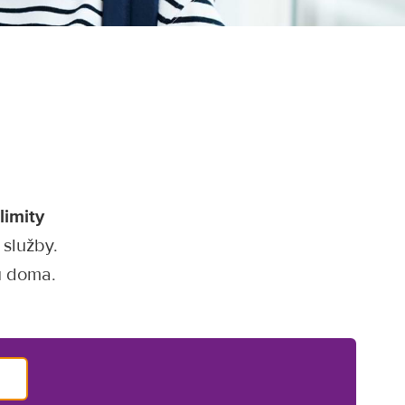
limity
 služby.
u doma.