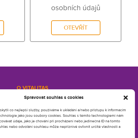
osobních údajů
OTEVŘÍT
O VITALITAS
Kontakty
Spravovat souhlas s cookies
Profil společnosti
ytli co nejlepší služby, používáme k ukládání a/nebo přístupu k informacím
technologie jako jsou soubory cookies. Souhlas s těmito technologiemi nám
Soubory ke stažení
ovávat údaje, jako je chování při procházení nebo jedinečná ID na tomto
Souhlas s cookies
las nebo odvolání souhlasu může nepříznivě ovlivnit určité vlastnosti a
Najdete nás na