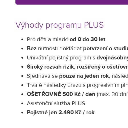
Výhody programu PLUS
Pro děti a mladé
od
0 do
30 let
Bez
nutnosti dokládat
potvrzení o studi
Unikátní pojistný program s
dvojnásobný
Široký rozsah rizik, rozšířený o
ošetřov
Sjednává se
pouze na jeden rok
, násle
Trvalé následky úrazu s progresivním p
OŠETŘOVNÉ
500
Kč / den
(max. 30 dní
Asistenční služba PLUS
Pojistné jen
2.490
Kč / rok