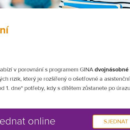
ní
abízí v porovnání s programem GINA
dvojnásobné 
ých rizik, který je rozšířený o ošetřovné a asistenční
od 1. dne* potřeby, kdy s dítětem zůstanete po úraz
jednat online
SJEDNAT