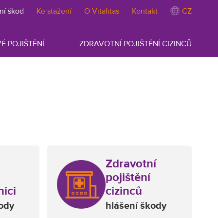
ní škod
Ke stažení
O Vitalitas
Kontakt
CZ
É POJIŠTĚNÍ
ZDRAVOTNÍ POJIŠTĚNÍ CIZINCŮ
Zdravotní
pojištění
ici
cizinců
kody
hlášení škody