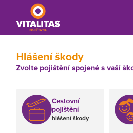
Skip
Skip
Skip
to
to
to
primary
main
footer
navigation
content
Vitalitas
vaše
pojištění
Hlášení škody
online
Zvolte pojištění spojené s vaší š
Cestovní
pojištění
hlášení škody