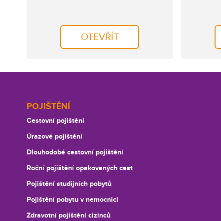
OTEVŘÍT
Footer
POJIŠTĚNÍ
Cestovní pojištění
Úrazové pojištění
Dlouhodobé cestovní pojištění
Roční pojištění opakovaných cest
Pojištění studijních pobytů
Pojištění pobytu v nemocnici
Zdravotní pojištění cizinců