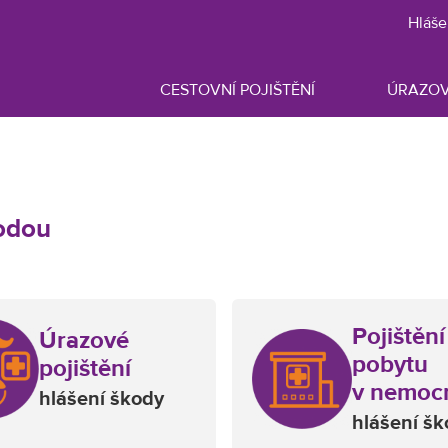
Hláše
CESTOVNÍ POJIŠTĚNÍ
ÚRAZOV
kodou
Pojištění
Úrazové
pobytu
pojištění
v nemocn
hlášení škody
hlášení š