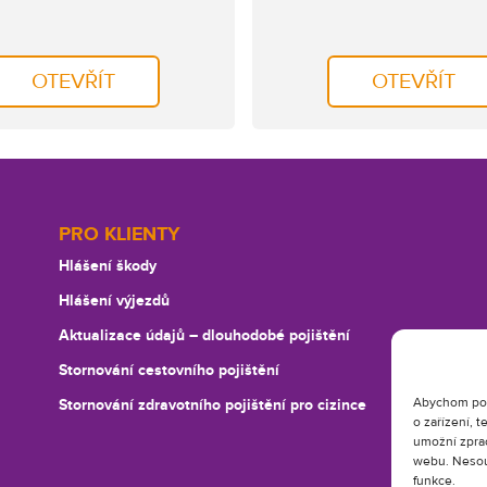
OTEVŘÍT
OTEVŘÍT
PRO KLIENTY
Hlášení škody
Hlášení výjezdů
Aktualizace údajů –⁠ dlouhodobé pojištění
Stornování cestovního pojištění
Abychom posk
Stornování zdravotního pojištění pro cizince
o zařízení, 
umožní zprac
webu. Nesouh
funkce.