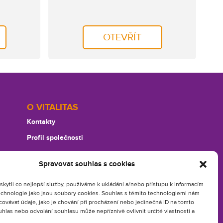
OTEVŘÍT
O VITALITAS
Kontakty
Profil společnosti
Soubory ke stažení
Spravovat souhlas s cookies
Souhlas s cookies
Najdete nás na
ytli co nejlepší služby, používáme k ukládání a/nebo přístupu k informacím
technologie jako jsou soubory cookies. Souhlas s těmito technologiemi nám
ovávat údaje, jako je chování při procházení nebo jedinečná ID na tomto
Zavolejte nám
las nebo odvolání souhlasu může nepříznivě ovlivnit určité vlastnosti a