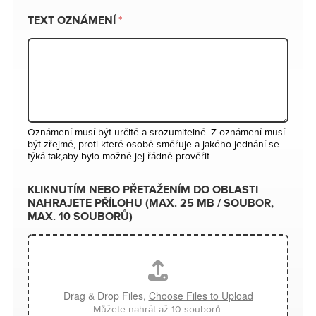
TEXT OZNÁMENÍ
*
Oznámení musí být určité a srozumitelné. Z oznámení musí
být zřejmé, proti které osobě směřuje a jakého jednání se
týká tak,aby bylo možné jej řádně prověřit.
KLIKNUTÍM NEBO PŘETAŽENÍM DO OBLASTI
NAHRAJETE PŘÍLOHU (MAX. 25 MB / SOUBOR,
MAX. 10 SOUBORŮ)
Drag & Drop Files,
Choose Files to Upload
Můžete nahrát až 10 souborů.