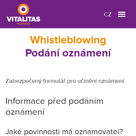
Skip
Skip
to
to
CZ
main
footer
Vitalitas
vaše
content
Whistleblowing
pojištění
online
Podání oznámení
Zabezpečený formulář pro učinění oznámení
Informace před podáním
oznámení
Jaké povinnosti má oznamovatel?