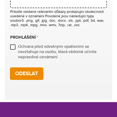
Přiložte veškeré relevantní důkazy prokazující skutečnosti
uvedené v oznámení Povolené jsou následující typy
souborů: .png, .gif, .jpg, .doc, .docx, .xls, .ppt, .pdf, .txt, .wav,
.mp3, .mp4, .mpg, .mov, .wmv, .7zip, .rar, .xxs
PROHLÁŠENÍ
*
Ochrana před odvetnými opatřeními se
nevztahuje na osobu, která vědomě učinila
nepravdivé oznámení.
ODESLAT