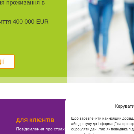
ля проживання в
иття 400 000 EUR
ІЇ
Керувати
Щоб забезпечити найкращий досвід, м
ДЛЯ КЛІЄНТІВ
або доступу до інформації на прист
Повідомлення про страхову подію
обробляти дані, такі як поведінка пі