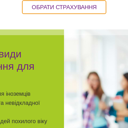
ОБРАТИ СТРАХУВАННЯ
види
ння для
я іноземців
та невідкладної
юдей похилого віку